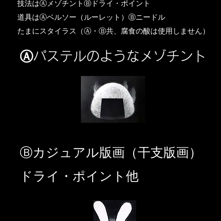
​技法はⒶメゾチントⒷドライ・ポイント
道具はⒶベルソー（ルーレット）Ⓑニードル
​たまにスタイラス（Ⓐ・Ⓑ共、腐食の酸は使用しません）
Ⓐパステルのようなメゾチント
​Ⓑカジュアル版画（干支版画）
ドライ・ポイント他