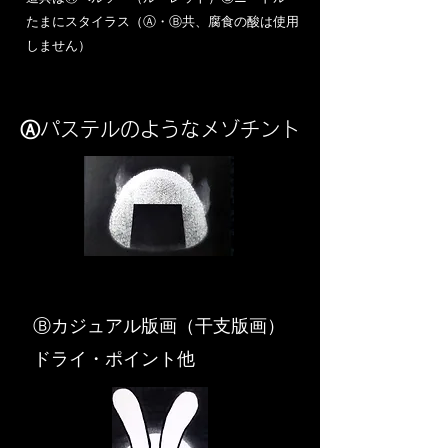
​たまにスタイラス（Ⓐ・Ⓑ共、腐食の酸は使用
しません）
Ⓐパステルのようなメゾチント
​Ⓑカジュアル版画（干支版画）
ドライ・ポイント他