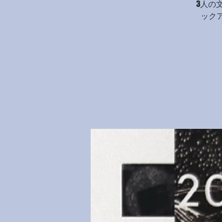
3人の
ック