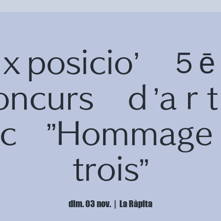
ｘposicio’ 
oncurs ｄ’a
fic ”Homma
trois”
dim. 03 nov.
  |  
La Ràpita