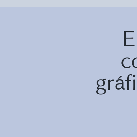
E
c
grá