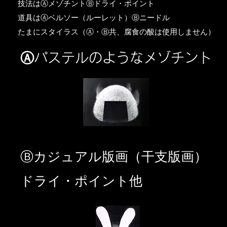
​技法はⒶメゾチントⒷドライ・ポイント
道具はⒶベルソー（ルーレット）Ⓑニードル
​たまにスタイラス（Ⓐ・Ⓑ共、腐食の酸は使用しません）
Ⓐパステルのようなメゾチント
​Ⓑカジュアル版画（干支版画）
ドライ・ポイント他