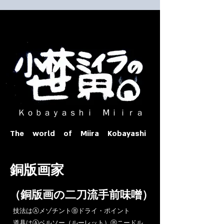
​ Ｋｏｂａｙａｓｈｉ Ⅿｉｉｒａ​
The world of Miira Kobayashi
​銅版画家
​（銅版画の二刀流手前味噌）
​技法はⒶメゾチントⒷドライ・ポイント
道具はⒶベルソー（ルーレット）Ⓑニードル