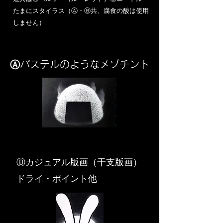
​たまにスタイラス（Ⓐ・Ⓑ共、腐食の酸は使用
しません）
Ⓐパステルのようなメゾチント
​Ⓑカジュアル版画（干支版画）
ドライ・ポイント他