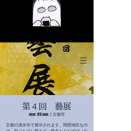
© Copyright
© Copyright
第４回 藝展
© Copyright
mar. 05 nov.
  |  
京都市
京都の清水寺で展示されます。関西地区なの
で、刷りを少し変えて、題名をおむすび（お