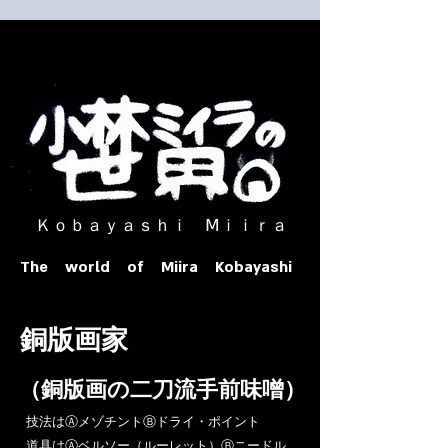
​ Ｋｏｂａｙａｓｈｉ Ⅿｉｉｒａ​
The world of Miira Kobayashi
​銅版画家
​（銅版画の二刀流手前味噌）
​技法はⒶメゾチントⒷドライ・ポイント
道具はⒶベルソー（ルーレット）Ⓑニードル