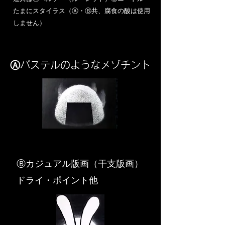
​たまにスタイラス（Ⓐ・Ⓑ共、腐食の酸は使用
しません）
Ⓐパステルのようなメゾチント
​Ⓑカジュアル版画（干支版画）
ドライ・ポイント他