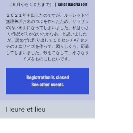
（６月から１０月まで）
  |  
Taller Galeria Fort
２０２１年も出したのですが、ルーレットで
無理矢理お米のつぶを作ったため、ザラザラ
の汚い画面になってしまいました。私は小さ
い作品が向かないのかなあ、と思いました
が、諦めずに削り出して１０センチ×７セン
チのミニサイズを作って、図々しくも、応募
してしまいました。数をこなして、小さなサ
イズをものにしたいです。
Registration is closed
See other events
Heure et lieu
（６月から１０月まで）
Taller Galeria Fort, Carrer Hort d'en Sanés, 9, 17488
Cadaqués, Girona, スペイン