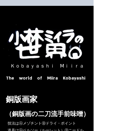
​ Ｋｏｂａｙａｓｈｉ Ⅿｉｉｒａ​
The world of Miira Kobayashi
​銅版画家
​（銅版画の二刀流手前味噌）
​技法はⒶメゾチントⒷドライ・ポイント
道具はⒶベルソー（ルーレット）Ⓑニードル