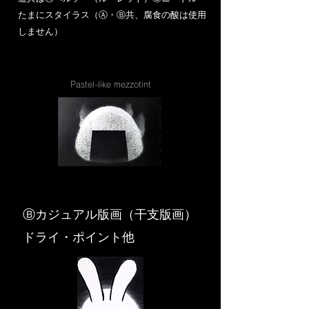
​たまにスタイラス（Ⓐ・Ⓑ共、腐食の酸は使用
しません）
Pastel-like mezzotint
​Ⓑカジュアル版画（干支版画）
ドライ・ポイント他