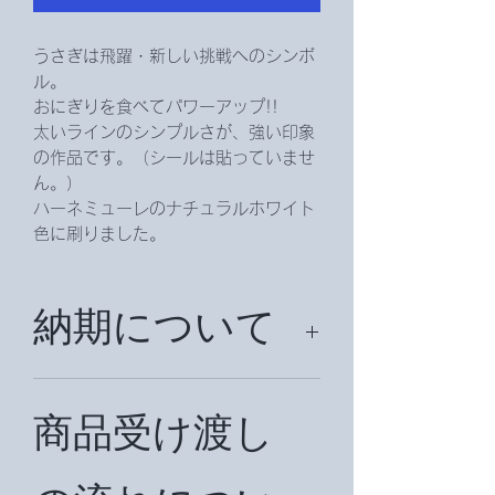
うさぎは飛躍・新しい挑戦へのシンボ
ル。
おにぎりを食べてパワーアップ!!
太いラインのシンプルさが、強い印象
の作品です。（シールは貼っていませ
ん。）
ハーネミューレのナチュラルホワイト
色に刷りました。
納期について
約２週間前後お時間を頂戴致します。
国外は約一ヶ月前後お時間を頂戴する
商品受け渡し
場合がございます。