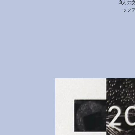
3人の
ック