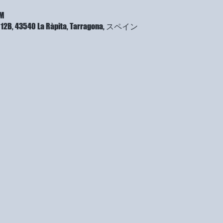
PM
a, 12B, 43540 La Ràpita, Tarragona, スペイン