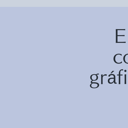
E
c
grá