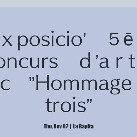
ｘposicio’ 
oncurs ｄ’a
fic ”Homma
trois”
Thu, Nov 07
  |  
La Ràpita