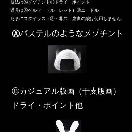
​技法はⒶメゾチントⒷドライ・ポイント
道具はⒶベルソー（ルーレット）Ⓑニードル
​たまにスタイラス（Ⓐ・Ⓑ共、腐食の酸は使用しません）
Ⓐパステルのようなメゾチント
​Ⓑカジュアル版画（干支版画）
ドライ・ポイント他