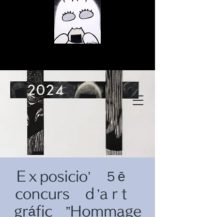
© Copyright
© Copyright
Eｘposicio’ ５ē
© Copyright
concurs ｄ’aｒt
gráfic ”Hommage