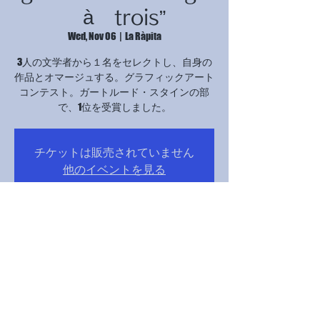
à trois”
Wed, Nov 06
  |  
La Ràpita
3人の文学者から１名をセレクトし、自身の
作品とオマージュする。グラフィックアート
コンテスト。ガートルード・スタインの部
で、1位を受賞しました。
チケットは販売されていません
他のイベントを見る
Time & Location
Nov 06, 2024, 5:00 PM – 9:00 PM
La Ràpita, Avinguda Catalunya, 12B, 43540 La
Ràpita, Tarragona, スペイン