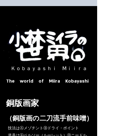
​ Ｋｏｂａｙａｓｈｉ Ⅿｉｉｒａ​
The world of Miira Kobayashi
​銅版画家
​（銅版画の二刀流手前味噌）
​技法はⒶメゾチントⒷドライ・ポイント
道具はⒶベルソー（ルーレット）Ⓑニードル