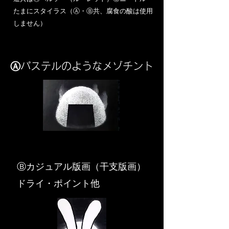
​たまにスタイラス（Ⓐ・Ⓑ共、腐食の酸は使用
しません）
Ⓐパステルのようなメゾチント
​Ⓑカジュアル版画（干支版画）
ドライ・ポイント他