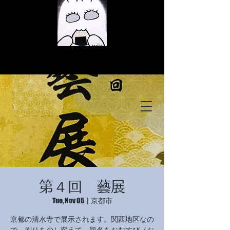
© Copyright
© Copyright
第４回 藝展
© Copyright
Tue, Nov 05
  |  
京都市
京都の清水寺で展示されます。関西地区なの
で、刷りを少し変えて、題名をおむすび（お