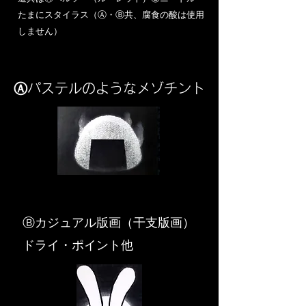
​たまにスタイラス（Ⓐ・Ⓑ共、腐食の酸は使用
しません）
Ⓐパステルのようなメゾチント
​Ⓑカジュアル版画（干支版画）
ドライ・ポイント他