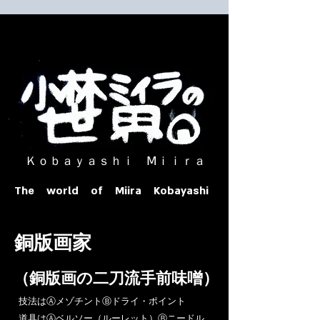
​ Ｋｏｂａｙａｓｈｉ Ⅿｉｉｒａ​
The world of Miira Kobayashi
​銅版画家
​（銅版画の二刀流手前味噌）
​技法はⒶメゾチントⒷドライ・ポイント
道具はⒶベルソー（ルーレット）Ⓑニードル