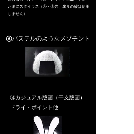
​たまにスタイラス（Ⓐ・Ⓑ共、腐食の酸は使用
しません）
Ⓐパステルのようなメゾチント
​Ⓑカジュアル版画（干支版画）
ドライ・ポイント他