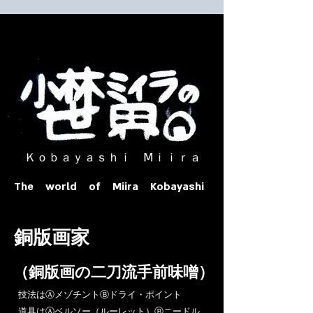
​ Ｋｏｂａｙａｓｈｉ Ⅿｉｉｒａ​
The world of Miira Kobayashi
​銅版画家
​（銅版画の二刀流手前味噌）
​技法はⒶメゾチントⒷドライ・ポイント
道具はⒶベルソー（ルーレット）Ⓑニードル