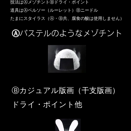
​技法はⒶメゾチントⒷドライ・ポイント
道具はⒶベルソー（ルーレット）Ⓑニードル
​たまにスタイラス（Ⓐ・Ⓑ共、腐食の酸は使用しません）
Ⓐパステルのようなメゾチント
​Ⓑカジュアル版画（干支版画）
ドライ・ポイント他