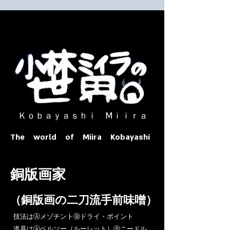
​ Ｋｏｂａｙａｓｈｉ Ⅿｉｉｒａ​
The world of Miira Kobayashi
​銅版画家
​（銅版画の二刀流手前味噌）
​技法はⒶメゾチントⒷドライ・ポイント
道具はⒶベルソー（ルーレット）Ⓑニードル