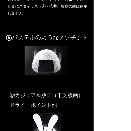
​たまにスタイラス（Ⓐ・Ⓑ共、腐食の酸は使用
しません）
Ⓐパステルのようなメゾチント
​Ⓑカジュアル版画（干支版画）
ドライ・ポイント他