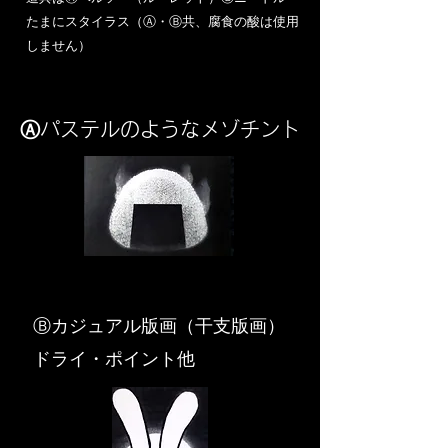
​たまにスタイラス（Ⓐ・Ⓑ共、腐食の酸は使用
しません）
Ⓐパステルのようなメゾチント
​Ⓑカジュアル版画（干支版画）
ドライ・ポイント他