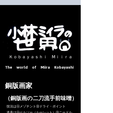
​ Ｋｏｂａｙａｓｈｉ Ⅿｉｉｒａ​
The world of Miira Kobayashi
​銅版画家
​（銅版画の二刀流手前味噌）
​技法はⒶメゾチントⒷドライ・ポイント
道具はⒶベルソー（ルーレット）Ⓑニードル