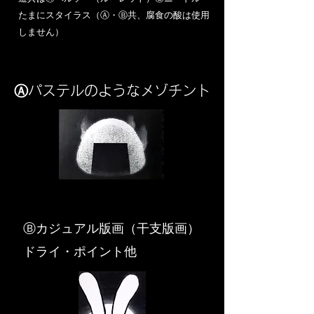
​たまにスタイラス（Ⓐ・Ⓑ共、腐食の酸は使用
しません）
Ⓐパステルのようなメゾチント
​Ⓑカジュアル版画（干支版画）
ドライ・ポイント他