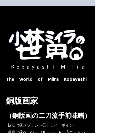
​ Ｋｏｂａｙａｓｈｉ Ⅿｉｉｒａ​
The world of Miira Kobayashi
​銅版画家
​（銅版画の二刀流手前味噌）
​技法はⒶメゾチントⒷドライ・ポイント
道具はⒶベルソー（ルーレット）Ⓑニードル