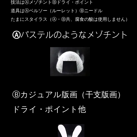
​技法はⒶメゾチントⒷドライ・ポイント
道具はⒶベルソー（ルーレット）Ⓑニードル
​たまにスタイラス（Ⓐ・Ⓑ共、腐食の酸は使用しません）
Ⓐパステルのようなメゾチント
​Ⓑカジュアル版画（干支版画）
ドライ・ポイント他