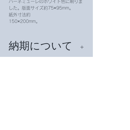
ハーネミューレのホワイト色に刷りま
した。版面サイズ約75×95mm。
紙外寸法約
150×200mm。
納期について
納期は、約２週間頂戴致します。
国外の場合は、約１ヶ月かかることが
送料について
ございます。
無料です。国外の場合は場合によって
は別途送料がかかります。
ご入金につい
て