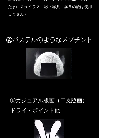
​たまにスタイラス（Ⓐ・Ⓑ共、腐食の酸は使用
しません）
Ⓐパステルのようなメゾチント
​Ⓑカジュアル版画（干支版画）
ドライ・ポイント他