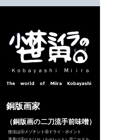
​ Ｋｏｂａｙａｓｈｉ Ⅿｉｉｒａ​
The world of Miira Kobayashi
​銅版画家
​（銅版画の二刀流手前味噌）
​技法はⒶメゾチントⒷドライ・ポイント
道具はⒶベルソー（ルーレット）Ⓑニードル