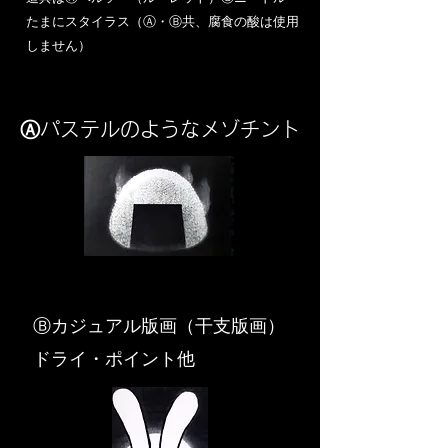
​たまにスタイラス（Ⓐ・Ⓑ共、腐食の酸は使用
しません）
Ⓐパステルのようなメゾチント
​Ⓑカジュアル版画（干支版画）
ドライ・ポイント他