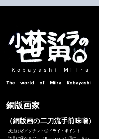
​ Ｋｏｂａｙａｓｈｉ Ⅿｉｉｒａ​
The world of Miira Kobayashi
​銅版画家
​（銅版画の二刀流手前味噌）
​技法はⒶメゾチントⒷドライ・ポイント
道具はⒶベルソー（ルーレット）Ⓑニードル