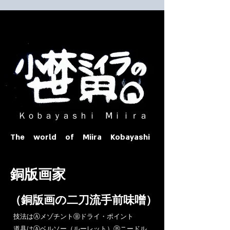
​ Ｋｏｂａｙａｓｈｉ Ⅿｉｉｒａ​
The world of Miira Kobayashi
​銅版画家
​（銅版画の二刀流手前味噌）
​技法はⒶメゾチントⒷドライ・ポイント
道具はⒶベルソー（ルーレット）Ⓑニードル