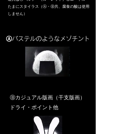
​たまにスタイラス（Ⓐ・Ⓑ共、腐食の酸は使用
しません）
Ⓐパステルのようなメゾチント
​Ⓑカジュアル版画（干支版画）
ドライ・ポイント他