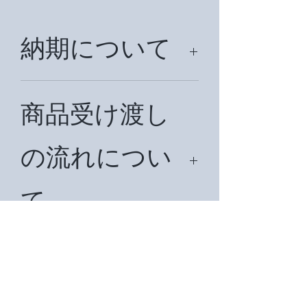
納期について
納期はご注文後、約７日前後頂戴致し
ます。国外の場合は、約1ヶ月前後か
商品受け渡し
かることもございます。万が一在庫切
れの場合は再注文をだしますので、約
の流れについ
３週間前後納期を頂戴いたします。
て
まず、ご希望の商品名をお知らせ下さ
い。在庫を確認後、見積書をメールで
ご入金につい
お送り致します。納期、お支払い方法
等をご確認ください。お客様からの了
承メールをいただいてから請求書を発