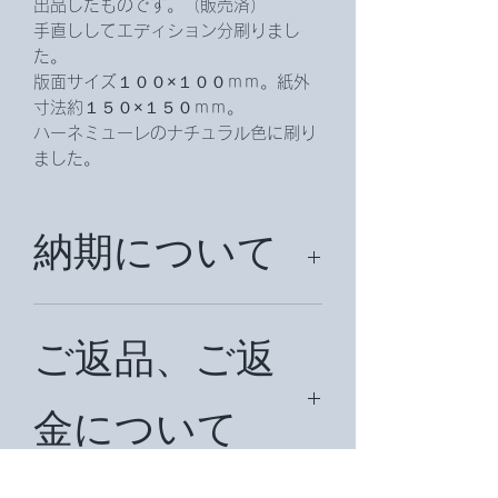
出品したものです。（販売済）
手直ししてエディション分刷りまし
た。
版面サイズ１００×１００ｍｍ。紙外
寸法約１５０×１５０ｍｍ。
ハーネミューレのナチュラル色に刷り
ました。
納期について
納期は、約2週間頂戴致します。
ご返品、ご返
金について
万が一商品に不都合がある場合は、メ