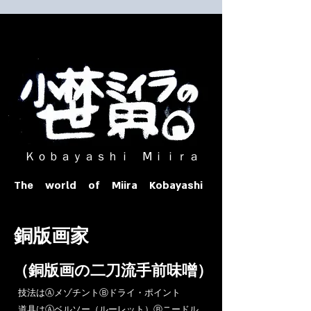
​ Ｋｏｂａｙａｓｈｉ Ⅿｉｉｒａ​
The world of Miira Kobayashi
​銅版画家
​（銅版画の二刀流手前味噌）
​技法はⒶメゾチントⒷドライ・ポイント
道具はⒶベルソー（ルーレット）Ⓑニードル