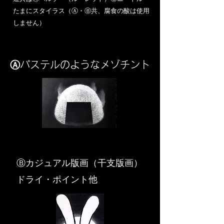
​たまにスタイラス（Ⓐ・Ⓑ共、腐食の酸は使用
しません）
Ⓐパステルのようなメゾチント
​Ⓑカジュアル版画（干支版画）
ドライ・ポイント他