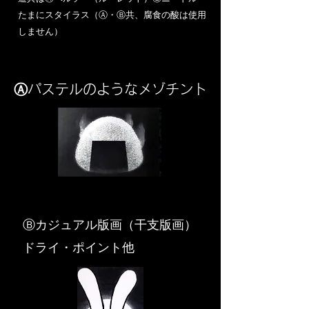
​たまにスタイラス（Ⓐ・Ⓑ共、腐食の酸は使用
しません）
Ⓐパステルのようなメゾチント
​Ⓑカジュアル版画（干支版画）
ドライ・ポイント他