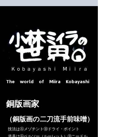
​ Ｋｏｂａｙａｓｈｉ Ⅿｉｉｒａ​
The world of Miira Kobayashi
​銅版画家
​（銅版画の二刀流手前味噌）
​技法はⒶメゾチントⒷドライ・ポイント
道具はⒶベルソー（ルーレット）Ⓑニードル