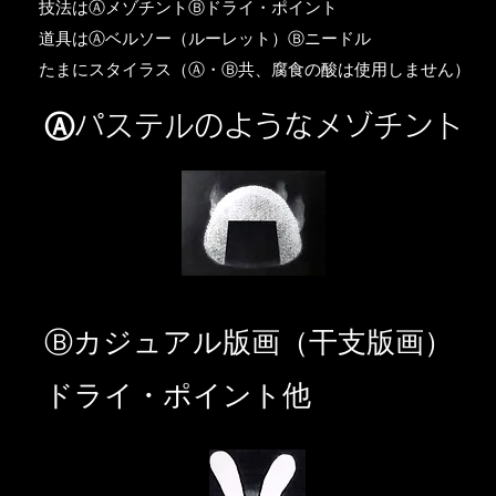
​技法はⒶメゾチントⒷドライ・ポイント
道具はⒶベルソー（ルーレット）Ⓑニードル
​たまにスタイラス（Ⓐ・Ⓑ共、腐食の酸は使用しません）
Ⓐパステルのようなメゾチント
​Ⓑカジュアル版画（干支版画）
ドライ・ポイント他