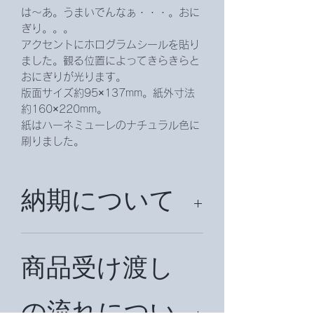
は～あ。うまいでんなぁ・・・。おに
ぎり。。。
アクセントにホログラムシールを貼り
ました。観る位置によってきらきらと
おにぎりが光ります。
版面サイズ約95×137mm。紙外寸法
約160×220mm。
紙はハーネミューレのナチュラル色に
刷りました。
納期について
納期は、約２週間頂戴致します。
国外の場合は、約１ヶ月かかることが
商品受け渡し
ございます。
の流れについ