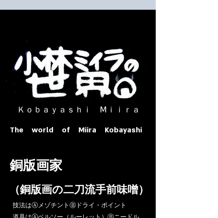
​ Ｋｏｂａｙａｓｈｉ Ⅿｉｉｒａ​
The world of Miira Kobayashi
​銅版画家
​（銅版画の二刀流手前味噌）
​技法はⒶメゾチントⒷドライ・ポイント
道具はⒶベルソー（ルーレット）Ⓑニードル