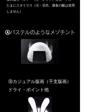
​たまにスタイラス（Ⓐ・Ⓑ共、腐食の酸は使用
しません）
Ⓐパステルのようなメゾチント
​Ⓑカジュアル版画（干支版画）
ドライ・ポイント他