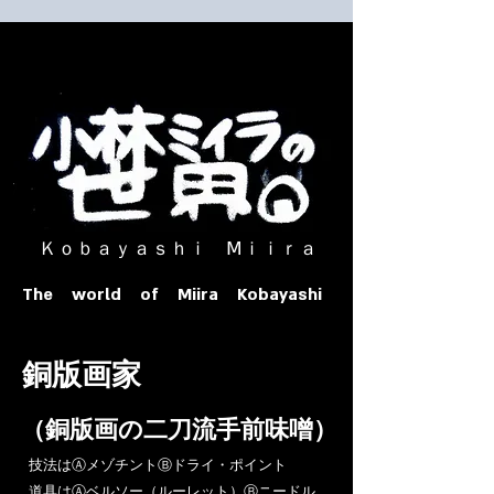
​ Ｋｏｂａｙａｓｈｉ Ⅿｉｉｒａ​
The world of Miira Kobayashi
​銅版画家
​（銅版画の二刀流手前味噌）
​技法はⒶメゾチントⒷドライ・ポイント
道具はⒶベルソー（ルーレット）Ⓑニードル