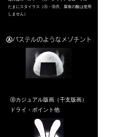
​たまにスタイラス（Ⓐ・Ⓑ共、腐食の酸は使用
しません）
Ⓐパステルのようなメゾチント
​Ⓑカジュアル版画（干支版画）
ドライ・ポイント他