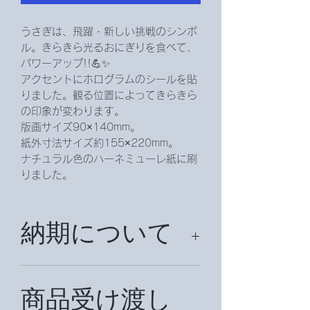
うさぎは、飛躍・新しい挑戦のシンボ
ル。きらきら光るおにぎりを食べて、
パワーアップ!!💪✨
アクセントにホログラムのシールを貼
りました。観る位置によってきらきら
の印象が変わります。
版画サイズ90×140mm。
紙外寸法サイズ約155×220mm。
ナチュラル色のハーネミューレ紙に刷
りました。
納期について
納期は、約２週間頂戴致します。
国外の場合は、約１ヶ月かかることが
商品受け渡し
ございます。