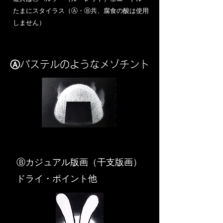
​たまにスタイラス（Ⓐ・Ⓑ共、腐食の酸は使用
しません）
Ⓐパステルのようなメゾチント
​Ⓑカジュアル版画（干支版画）
ドライ・ポイント他