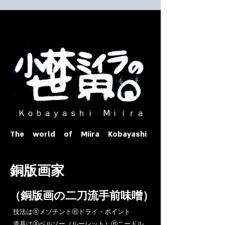
​ Ｋｏｂａｙａｓｈｉ Ⅿｉｉｒａ​
The world of Miira Kobayashi
​銅版画家
​（銅版画の二刀流手前味噌）
​技法はⒶメゾチントⒷドライ・ポイント
道具はⒶベルソー（ルーレット）Ⓑニードル