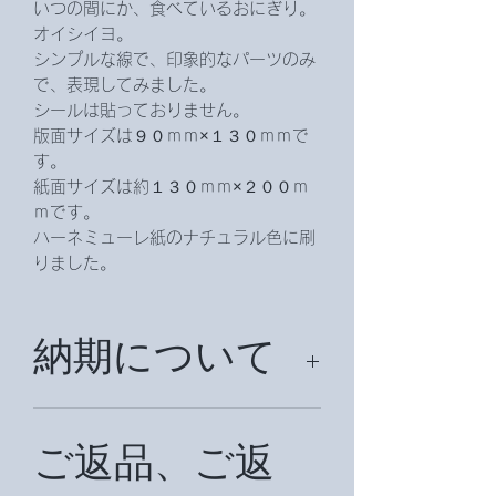
いつの間にか、食べているおにぎり。
オイシイヨ。
シンプルな線で、印象的なパーツのみ
で、表現してみました。
シールは貼っておりません。
版面サイズは９０ｍｍ×１３０ｍｍで
す。
紙面サイズは約１３０ｍｍ×２００ｍ
ｍです。
ハーネミューレ紙のナチュラル色に刷
りました。
納期について
納期は約2週間頂戴致します。（国外
の場合は、約１か月前後お時間を頂戴
ご返品、ご返
致します。）