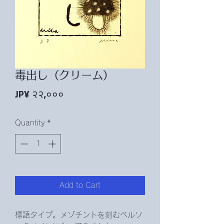
毒出し（クリーム）
Price
JP¥ २२,०००
Quantity
*
Add to Cart
標語タイプ。メゾチントを刻むベルソ