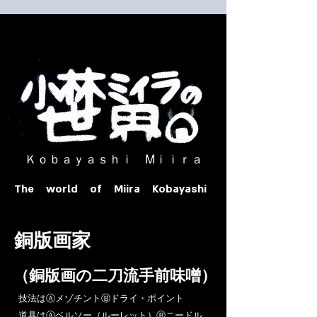
​ Ｋｏｂａｙａｓｈｉ Ⅿｉｉｒａ​
The world of Miira Kobayashi
​銅版画家
​（銅版画の二刀流手前味噌）
​技法はⒶメゾチントⒷドライ・ポイント
道具はⒶベルソー（ルーレット）Ⓑニードル