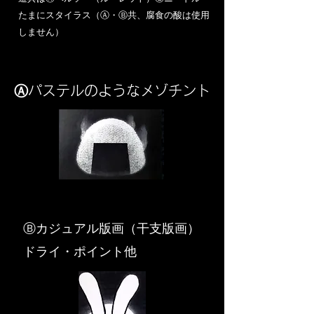
​たまにスタイラス（Ⓐ・Ⓑ共、腐食の酸は使用
しません）
Ⓐパステルのようなメゾチント
​Ⓑカジュアル版画（干支版画）
ドライ・ポイント他