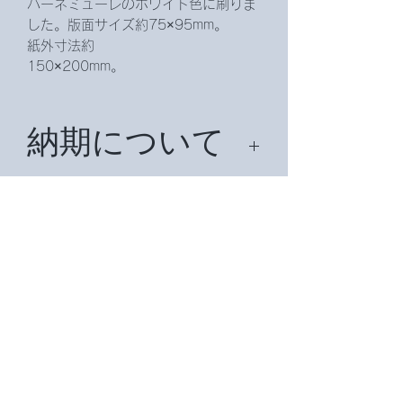
ハーネミューレのホワイト色に刷りま
した。版面サイズ約75×95mm。
紙外寸法約
150×200mm。
納期について
納期は、約２週間頂戴致します。
国外の場合は、約１ヶ月かかることが
送料について
ございます。
無料です。国外の場合は場合によって
は別途送料がかかります。
ご入金につい
て