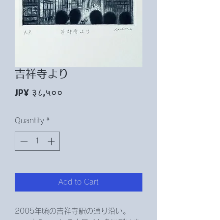
吉祥寺より
Price
JP¥ ३८,५००
Quantity
*
Add to Cart
2005年頃の吉祥寺駅の通り沿い。