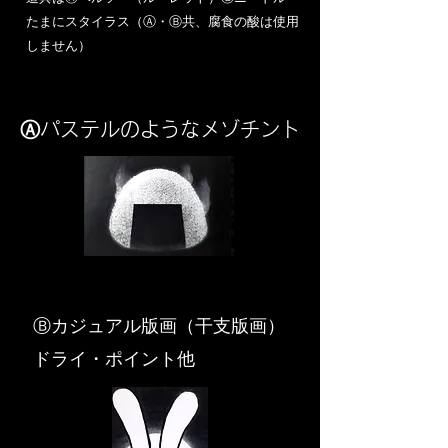
​たまにスタイラス（Ⓐ・Ⓑ共、腐食の酸は使用
しません）
Ⓐパステルのようなメゾチント
​Ⓑカジュアル版画（干支版画）
ドライ・ポイント他