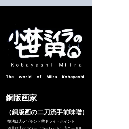
​ Ｋｏｂａｙａｓｈｉ Ⅿｉｉｒａ​
The world of Miira Kobayashi
​銅版画家
​（銅版画の二刀流手前味噌）
​技法はⒶメゾチントⒷドライ・ポイント
道具はⒶベルソー（ルーレット）Ⓑニードル