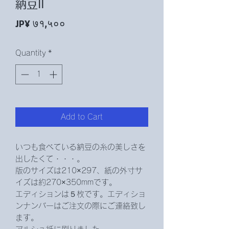
納豆Ⅱ
Price
JP¥ ७१,५००
Quantity
*
Add to Cart
いつも食べている納豆の糸の美しさを
出したくて・・・。
版のサイズは210×297、紙の外寸サ
イズは約270×350mmです。
エディションは５枚です。エディショ
ンナンバーはご注文の際にご連絡致し
ます。