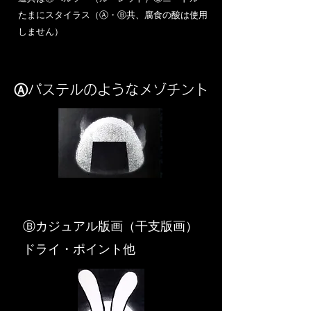
​たまにスタイラス（Ⓐ・Ⓑ共、腐食の酸は使用
しません）
Ⓐパステルのようなメゾチント
​Ⓑカジュアル版画（干支版画）
ドライ・ポイント他