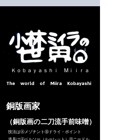
​ Ｋｏｂａｙａｓｈｉ Ⅿｉｉｒａ​
The world of Miira Kobayashi
​銅版画家
​（銅版画の二刀流手前味噌）
​技法はⒶメゾチントⒷドライ・ポイント
道具はⒶベルソー（ルーレット）Ⓑニードル