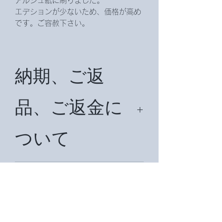
アルシュ紙に刷りました。
エデションが少ないため、価格が高め
です。ご容赦下さい。
納期、ご返
品、ご返金に
ついて
納期は約2週間です。国外は状況によ
り約1ヶ月前後納期がかかる場合があ
商品受け渡し
ります。納期をメールでお知らせ致し
ます。
の流れについ