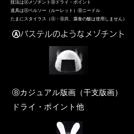
​技法はⒶメゾチントⒷドライ・ポイント
道具はⒶベルソー（ルーレット）Ⓑニードル
​たまにスタイラス（Ⓐ・Ⓑ共、腐食の酸は使用しません）
Ⓐパステルのようなメゾチント
​Ⓑカジュアル版画（干支版画）
ドライ・ポイント他