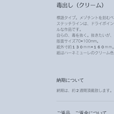
毒出し（クリーム）
標語タイプ。メゾチントを刻むベ
ステッチラインは、ドライポイン
ルな作品です。
自らの、毒を抜く。抜きたいが、
版面サイズ70×100mm。
紙外寸約１３０ｍｍ×１６０ｍｍ
紙はハーネミューレのクリーム色
納期について
納期は、約２週間頂戴致します。
ご返品、ご返金について