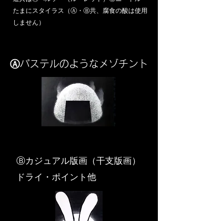
​たまにスタイラス（Ⓐ・Ⓑ共、腐食の酸は使用
しません）
Ⓐパステルのようなメゾチント
​Ⓑカジュアル版画（干支版画）
ドライ・ポイント他