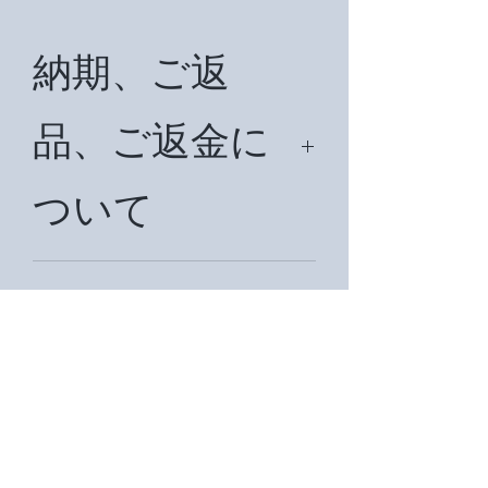
納期、ご返
品、ご返金に
ついて
納期は、約7日頂戴致します。
国外の場合は状況により約1ヶ月前後
ご入金につい
納期を頂戴致します。在庫切れの場合
は再注文をかけますので、その際は約
て
３週間前後納期を頂戴いたします。ご
返品、ご返金は商品到着後７日以内に
お知らせ下さい。メールアドレスは
Kobayashimiira@gmail.comです。あ
お支払いは、現金書留、銀行振込、ク
るいはmisakohan@kzf.biglobe.ne.jp
レジットカード、PayPal、代金引換が
商品受け渡し
まで。あるいは電話番号090-1847-