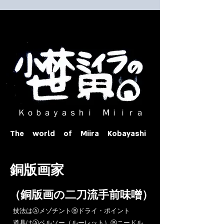
​ Ｋｏｂａｙａｓｈｉ Ⅿｉｉｒａ​
The world of Miira Kobayashi
​銅版画家
​（銅版画の二刀流手前味噌）
​技法はⒶメゾチントⒷドライ・ポイント
道具はⒶベルソー（ルーレット）Ⓑニードル