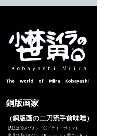
​ Ｋｏｂａｙａｓｈｉ Ⅿｉｉｒａ​
The world of Miira Kobayashi
​銅版画家
​（銅版画の二刀流手前味噌）
​技法はⒶメゾチントⒷドライ・ポイント
道具はⒶベルソー（ルーレット）Ⓑニードル