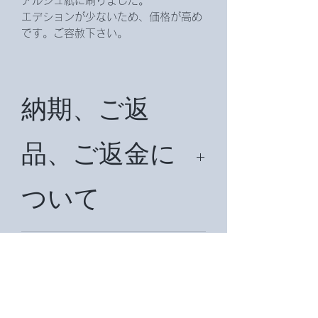
アルシュ紙に刷りました。
エデションが少ないため、価格が高め
です。ご容赦下さい。
納期、ご返
品、ご返金に
ついて
納期は約2週間です。国外は状況によ
り約1ヶ月前後納期がかかる場合があ
商品受け渡し
ります。納期をメールでお知らせ致し
ます。
の流れについ