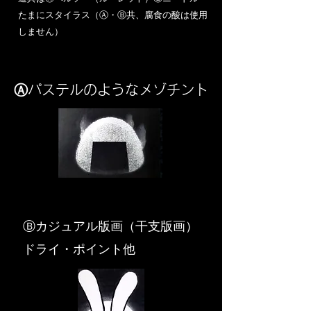
​たまにスタイラス（Ⓐ・Ⓑ共、腐食の酸は使用
しません）
Ⓐパステルのようなメゾチント
​Ⓑカジュアル版画（干支版画）
ドライ・ポイント他