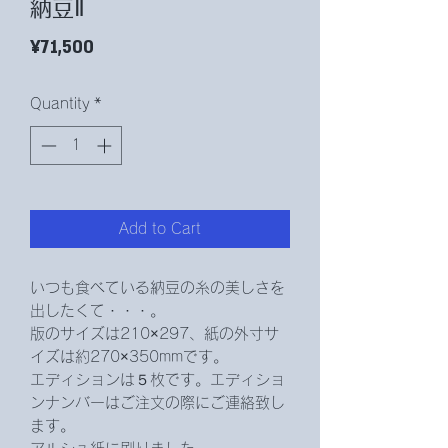
納豆Ⅱ
Price
¥71,500
Quantity
*
Add to Cart
いつも食べている納豆の糸の美しさを
出したくて・・・。
版のサイズは210×297、紙の外寸サ
イズは約270×350mmです。
エディションは５枚です。エディショ
ンナンバーはご注文の際にご連絡致し
ます。