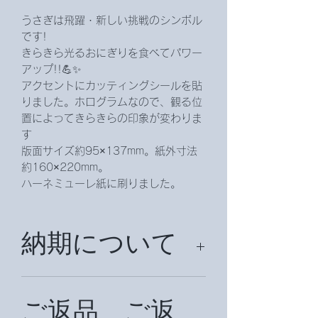
うさぎは飛躍・新しい挑戦のシンボル
です!
きらきら光るおにぎりを食べてパワー
アップ!!💪✨
アクセントにカッティングシールを貼
りました。ホログラムなので、観る位
置によってきらきらの印象が変わりま
す
版面サイズ約95×137mm。紙外寸法
約160×220mm。
ハーネミューレ紙に刷りました。
納期について
約２週間後頂戴致します。
ご返品、ご返