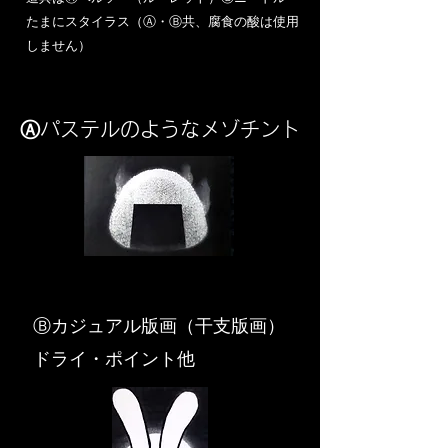
​たまにスタイラス（Ⓐ・Ⓑ共、腐食の酸は使用
しません）
Ⓐパステルのようなメゾチント
​Ⓑカジュアル版画（干支版画）
ドライ・ポイント他