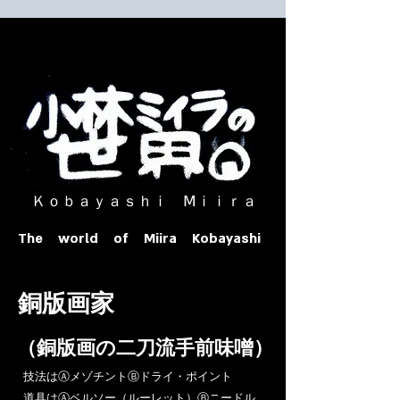
​ Ｋｏｂａｙａｓｈｉ Ⅿｉｉｒａ​
The world of Miira Kobayashi
​銅版画家
​（銅版画の二刀流手前味噌）
​技法はⒶメゾチントⒷドライ・ポイント
道具はⒶベルソー（ルーレット）Ⓑニードル