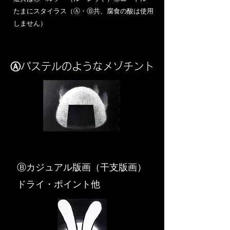
​たまにスタイラス（Ⓐ・Ⓑ共、腐食の酸は使用
しません）
Ⓐパステルのようなメゾチント
​Ⓑカジュアル版画（干支版画）
ドライ・ポイント他