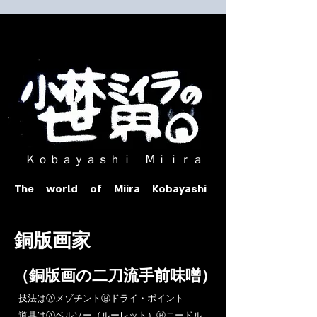
​ Ｋｏｂａｙａｓｈｉ Ⅿｉｉｒａ​
The world of Miira Kobayashi
​銅版画家
​（銅版画の二刀流手前味噌）
​技法はⒶメゾチントⒷドライ・ポイント
道具はⒶベルソー（ルーレット）Ⓑニードル