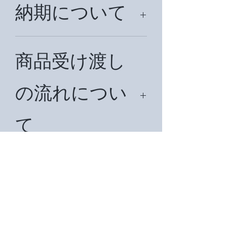
納期について
納期はご注文後、約7日頂戴致しま
す。国外の場合は約1ヶ月前後かかる
商品受け渡し
こともございます。納期を請求書でお
知らせ致します。在庫切れの場合は納
の流れについ
期を3週間前後頂戴致します。
て
まず、ご希望の商品名をお知らせ下さ
い。在庫を確認後、見積書をメールで
送料について
お送り致します。納期、お支払い方法
等をご確認ください。お客様からの了
承メールをいただいてから請求書を発
無料です。
行致しますので、請求書の金額でご入
ご返品、ご返
金下さい。ご入金確認後、手配、出荷