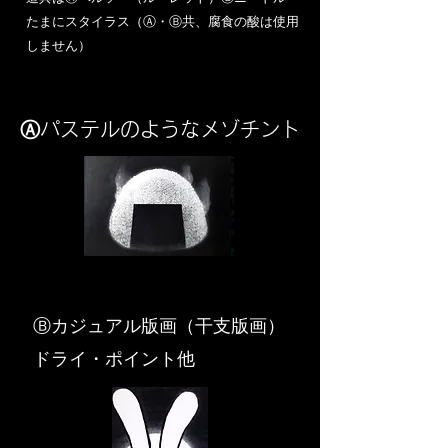
​たまにスタイラス（Ⓐ・Ⓑ共、腐食の酸は使用
しません）
Ⓐパステルのようなメゾチント
​Ⓑカジュアル版画（干支版画）
ドライ・ポイント他