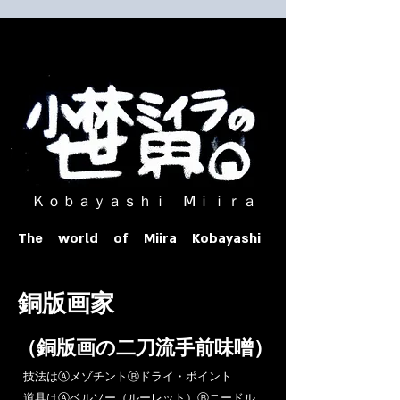
​ Ｋｏｂａｙａｓｈｉ Ⅿｉｉｒａ​
The world of Miira Kobayashi
​銅版画家
​（銅版画の二刀流手前味噌）
​技法はⒶメゾチントⒷドライ・ポイント
道具はⒶベルソー（ルーレット）Ⓑニードル