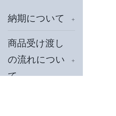
納期について
納期はご注文後、約７日前後頂戴致し
ます。国外の場合は、約1ヶ月前後か
商品受け渡し
かることもございます。万が一在庫切
れの場合は再注文をだしますので、約
の流れについ
３週間前後納期を頂戴いたします。
て
まず、ご希望の商品名をお知らせ下さ
い。在庫を確認後、見積書をメールで
ご入金につい
お送り致します。納期、お支払い方法
等をご確認ください。お客様からの了
承メールをいただいてから請求書を発