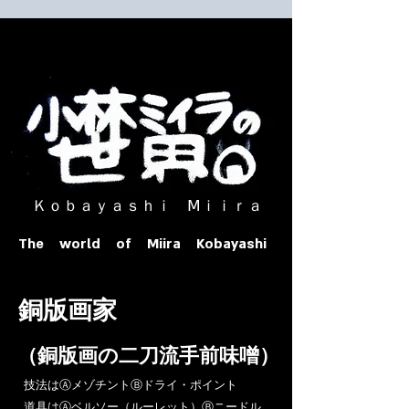
​ Ｋｏｂａｙａｓｈｉ Ⅿｉｉｒａ​
The world of Miira Kobayashi
​銅版画家
​（銅版画の二刀流手前味噌）
​技法はⒶメゾチントⒷドライ・ポイント
道具はⒶベルソー（ルーレット）Ⓑニードル