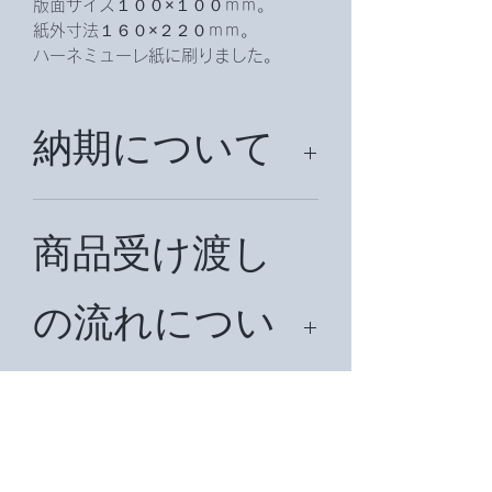
版面サイズ１００×１００ｍｍ。
紙外寸法１６０×２２０ｍｍ。
ハーネミューレ紙に刷りました。
納期について
約２週間、納期を頂戴致します。
商品受け渡し
の流れについ
て
まず、ご希望の商品名をお知らせ下さ
い。在庫を確認後、見積書をメールで