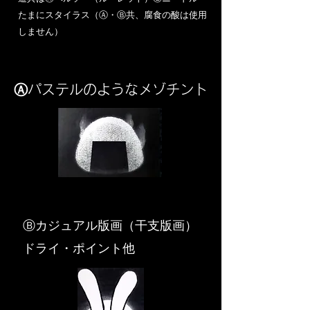
​たまにスタイラス（Ⓐ・Ⓑ共、腐食の酸は使用
しません）
Ⓐパステルのようなメゾチント
​Ⓑカジュアル版画（干支版画）
ドライ・ポイント他