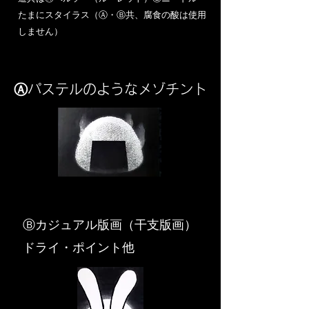
​たまにスタイラス（Ⓐ・Ⓑ共、腐食の酸は使用
しません）
Ⓐパステルのようなメゾチント
​Ⓑカジュアル版画（干支版画）
ドライ・ポイント他