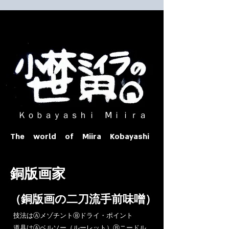
​ Ｋｏｂａｙａｓｈｉ Ⅿｉｉｒａ​
The world of Miira Kobayashi
​銅版画家
​（銅版画の二刀流手前味噌）
​技法はⒶメゾチントⒷドライ・ポイント
道具はⒶベルソー（ルーレット）Ⓑニードル