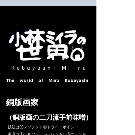
​ Ｋｏｂａｙａｓｈｉ Ⅿｉｉｒａ​
The world of Miira Kobayashi
​銅版画家
​（銅版画の二刀流手前味噌）
​技法はⒶメゾチントⒷドライ・ポイント
道具はⒶベルソー（ルーレット）Ⓑニードル