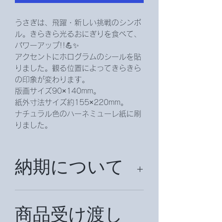
うさぎは、飛躍・新しい挑戦のシンボ
ル。きらきら光るおにぎりを食べて、
パワーアップ!!💪✨
アクセントにホログラムのシールを貼
りました。観る位置によってきらきら
の印象が変わります。
版画サイズ90×140mm。
紙外寸法サイズ約155×220mm。
ナチュラル色のハーネミューレ紙に刷
りました。
納期について
納期は、約２週間頂戴致します。
国外の場合は、約１ヶ月かかることが
商品受け渡し
ございます。