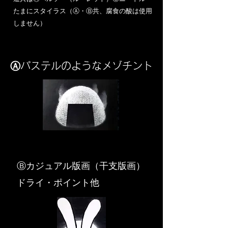
​たまにスタイラス（Ⓐ・Ⓑ共、腐食の酸は使用
しません）
Ⓐパステルのようなメゾチント
​Ⓑカジュアル版画（干支版画）
ドライ・ポイント他