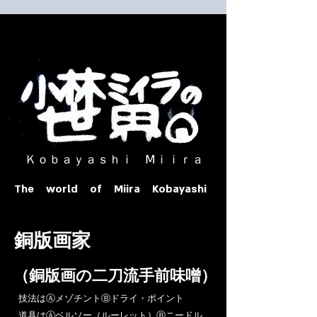
​ Ｋｏｂａｙａｓｈｉ Ⅿｉｉｒａ​
The world of Miira Kobayashi
​銅版画家
​（銅版画の二刀流手前味噌）
​技法はⒶメゾチントⒷドライ・ポイント
道具はⒶベルソー（ルーレット）Ⓑニードル