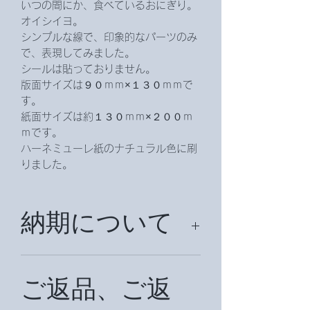
いつの間にか、食べているおにぎり。
オイシイヨ。
シンプルな線で、印象的なパーツのみ
で、表現してみました。
シールは貼っておりません。
版面サイズは９０ｍｍ×１３０ｍｍで
す。
紙面サイズは約１３０ｍｍ×２００ｍ
ｍです。
ハーネミューレ紙のナチュラル色に刷
りました。
納期について
納期は約2週間頂戴致します。（国外
の場合は、約１か月前後お時間を頂戴
ご返品、ご返
致します。）