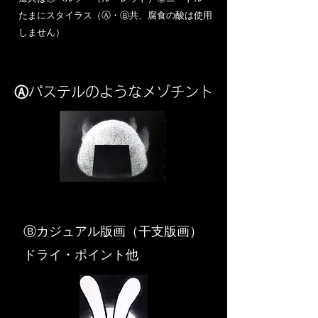
​たまにスタイラス（Ⓐ・Ⓑ共、腐食の酸は使用
しません）
Ⓐパステルのようなメゾチント
​Ⓑカジュアル版画（干支版画）
ドライ・ポイント他