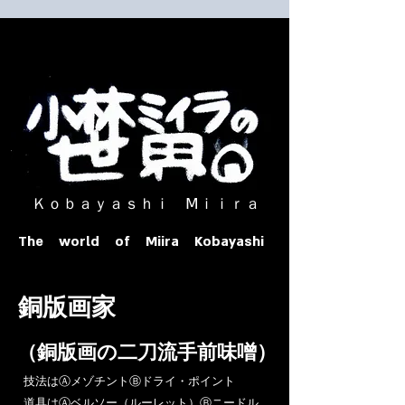
​ Ｋｏｂａｙａｓｈｉ Ⅿｉｉｒａ​
The world of Miira Kobayashi
​銅版画家
​（銅版画の二刀流手前味噌）
​技法はⒶメゾチントⒷドライ・ポイント
道具はⒶベルソー（ルーレット）Ⓑニードル