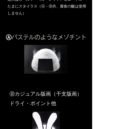
​たまにスタイラス（Ⓐ・Ⓑ共、腐食の酸は使用
しません）
Ⓐパステルのようなメゾチント
​Ⓑカジュアル版画（干支版画）
ドライ・ポイント他