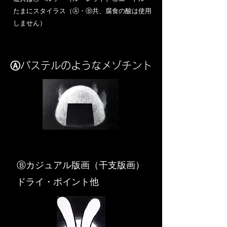
​たまにスタイラス（Ⓐ・Ⓑ共、腐食の酸は使用
しません）
Ⓐパステルのようなメゾチント
​Ⓑカジュアル版画（干支版画）
ドライ・ポイント他