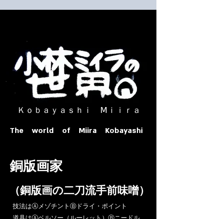
​ Ｋｏｂａｙａｓｈｉ Ⅿｉｉｒａ​
The world of Miira Kobayashi
​銅版画家
​（銅版画の二刀流手前味噌）
​技法はⒶメゾチントⒷドライ・ポイント
道具はⒶベルソー（ルーレット）Ⓑニードル