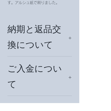
す。アルシュ紙で刷りました。
納期と返品交
換について
納期は約２週間日前後です。(国外は
状況により約1ヶ月位かかることもあ
ご入金につい
ります。大体の納期を別途メールでお
知らせ致します。)
て
万が一不都合がある場合は、商品到着
後３日以内にお知らせ下さい。メール
アドレスは
Kobayashimiira@gmail.comです。ま
お支払いは、現金書留、銀行振込、ク
たは
レジットカード、PayPal、代金引換が
商品受け渡し
misakohan@kzf.biglobe.ne.jpまで。
ご利用いただけます。請求書をメール