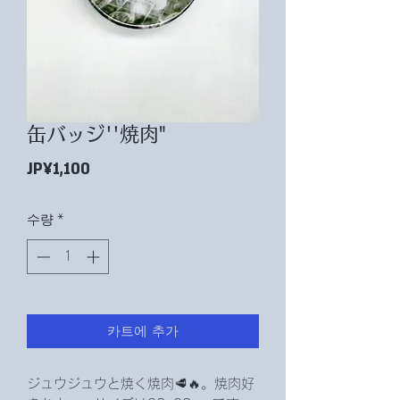
缶バッジ''焼肉"
가
JP¥1,100
격
수량
*
카트에 추가
ジュウジュウと焼く焼肉🥩‪🔥。焼肉好