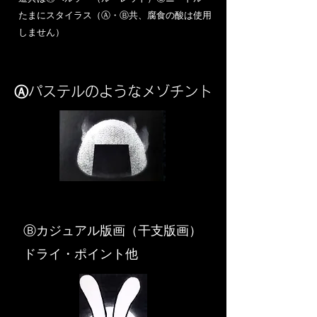
​たまにスタイラス（Ⓐ・Ⓑ共、腐食の酸は使用
しません）
Ⓐパステルのようなメゾチント
​Ⓑカジュアル版画（干支版画）
ドライ・ポイント他