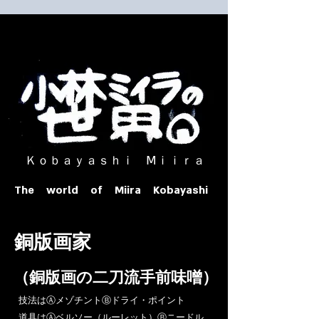
​ Ｋｏｂａｙａｓｈｉ Ⅿｉｉｒａ​
The world of Miira Kobayashi
​銅版画家
​（銅版画の二刀流手前味噌）
​技法はⒶメゾチントⒷドライ・ポイント
道具はⒶベルソー（ルーレット）Ⓑニードル