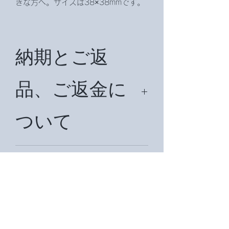
きな方へ。サイズは38×38mmです。
納期とご返
品、ご返金に
ついて
納期は約7日頂戴致します。国外の場
合は状況により納期を約1ヶ月前後頂
ご入金につい
戴致します。在庫切れの場合は再注文
をかけますので、その際は約３週間頂
て
戴致します。ご返品、ご返金の場合は
商品到着後７日以内にお知らせ下さ
い。メールアドレスは