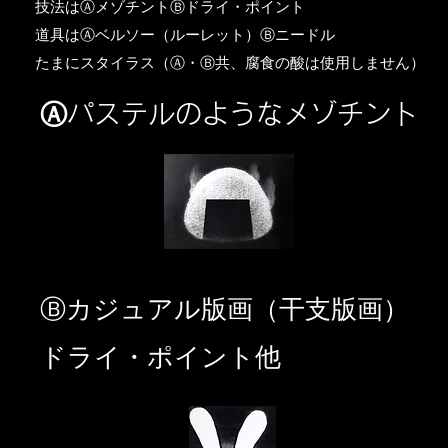
​技法はⒶメゾチントⒷドライ・ポイント
道具はⒶベルソー（ルーレット）Ⓑニードル
​たまにスタイラス（Ⓐ・Ⓑ共、腐食の酸は使用しません）
Ⓐパステルのようなメゾチント
​Ⓑカジュアル版画（干支版画）
ドライ・ポイント他