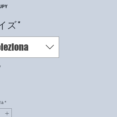
Prezzo
 JPY
イズ
*
leziona
*
tà
*