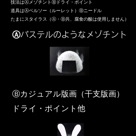
​技法はⒶメゾチントⒷドライ・ポイント
道具はⒶベルソー（ルーレット）Ⓑニードル
​たまにスタイラス（Ⓐ・Ⓑ共、腐食の酸は使用しません）
Ⓐパステルのようなメゾチント
​Ⓑカジュアル版画（干支版画）
ドライ・ポイント他