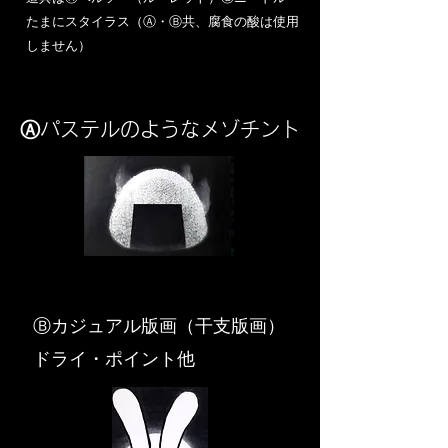
​たまにスタイラス（Ⓐ・Ⓑ共、腐食の酸は使用
しません）
Ⓐパステルのようなメゾチント
​Ⓑカジュアル版画（干支版画）
ドライ・ポイント他