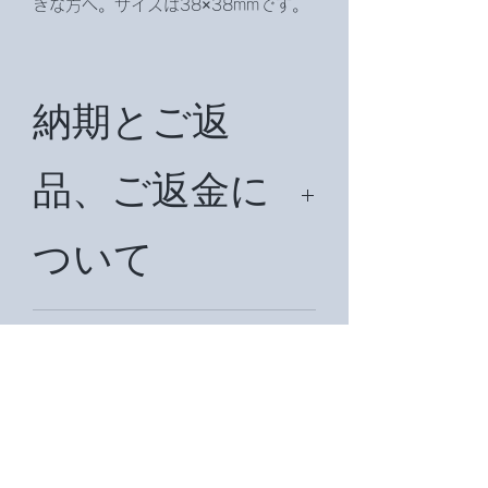
きな方へ。サイズは38×38mmです。
納期とご返
品、ご返金に
ついて
納期は約7日頂戴致します。国外の場
合は状況により納期を約1ヶ月前後頂
ご入金につい
戴致します。在庫切れの場合は再注文
をかけますので、その際は約３週間頂
て
戴致します。ご返品、ご返金の場合は
商品到着後７日以内にお知らせ下さ
い。メールアドレスは