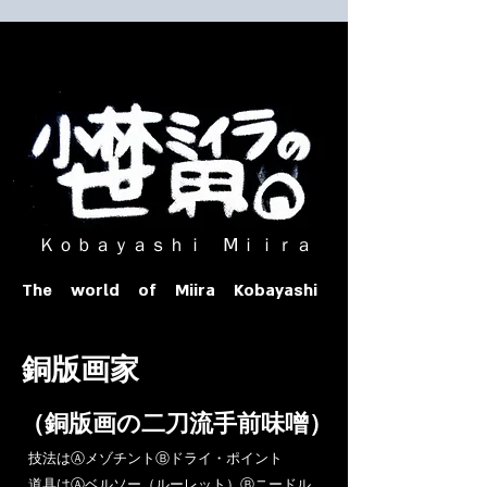
​ Ｋｏｂａｙａｓｈｉ Ⅿｉｉｒａ​
The world of Miira Kobayashi
​銅版画家
​（銅版画の二刀流手前味噌）
​技法はⒶメゾチントⒷドライ・ポイント
道具はⒶベルソー（ルーレット）Ⓑニードル