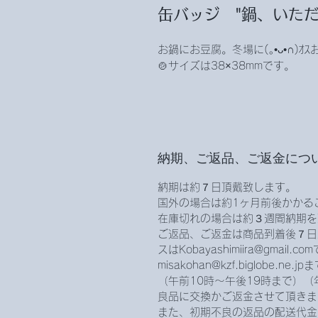
缶バッジ "鍋、いただ
お鍋にお豆腐。冬場に(｡•ᴗ•∩)
🍲サイズは38×38mmです。
納期、ご返品、ご返金につ
納期は約７日頂戴致します。
国外の場合は約1ヶ月前後かかる
在庫切れの場合は約３週間納期を
ご返品、ご返金は商品到着後７日
スはKobayashimiira@gmail.
misakohan@kzf.biglobe.
（午前10時〜午後19時まで）（
良品に交換かご返金させて頂きま
また、初期不良の返品の配送代金