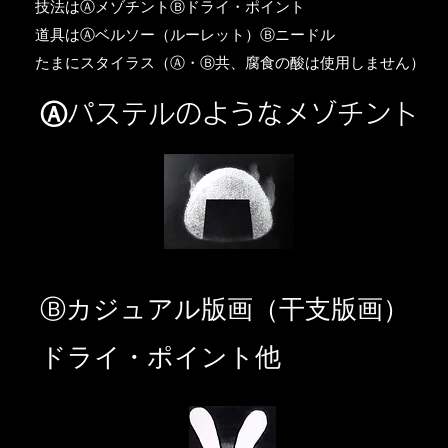
​技法はⒶメゾチントⒷドライ・ポイント
道具はⒶベルソー（ルーレット）Ⓑニードル
​たまにスタイラス（Ⓐ・Ⓑ共、腐食の酸は使用しません）
Ⓐパステルのようなメゾチント
​Ⓑカジュアル版画（干支版画）
ドライ・ポイント他