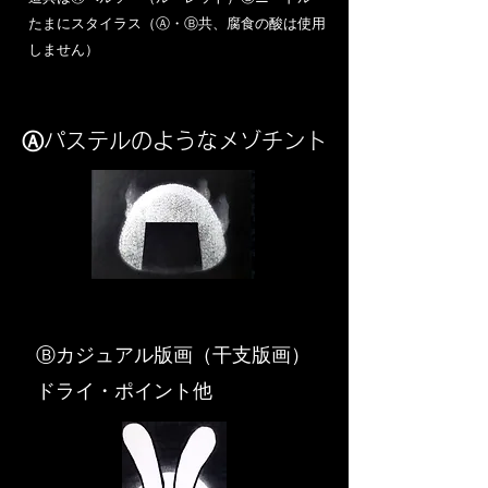
​たまにスタイラス（Ⓐ・Ⓑ共、腐食の酸は使用
しません）
Ⓐパステルのようなメゾチント
​Ⓑカジュアル版画（干支版画）
ドライ・ポイント他