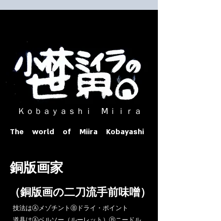
​ Ｋｏｂａｙａｓｈｉ Ⅿｉｉｒａ​
The world of Miira Kobayashi
​銅版画家
​（銅版画の二刀流手前味噌）
​技法はⒶメゾチントⒷドライ・ポイント
道具はⒶベルソー（ルーレット）Ⓑニードル