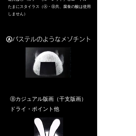
​たまにスタイラス（Ⓐ・Ⓑ共、腐食の酸は使用
しません）
Ⓐパステルのようなメゾチント
​Ⓑカジュアル版画（干支版画）
ドライ・ポイント他