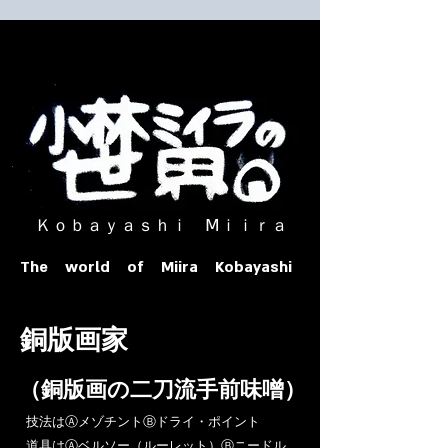
​ Ｋｏｂａｙａｓｈｉ Ⅿｉｉｒａ​
The world of Miira Kobayashi
​銅版画家
​（銅版画の二刀流手前味噌）
​技法はⒶメゾチントⒷドライ・ポイント
道具はⒶベルソー（ルーレット）Ⓑニードル