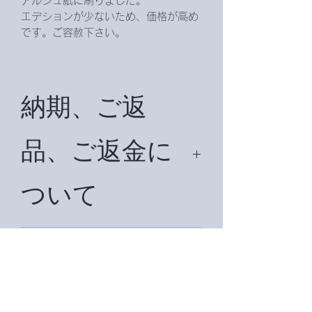
アルシュ紙に刷りました。
エデションが少ないため、価格が高め
です。ご容赦下さい。
納期、ご返
品、ご返金に
ついて
納期は約2週間です。国外は状況によ
り約1ヶ月前後納期がかかる場合があ
商品受け渡し
ります。納期をメールでお知らせ致し
ます。
の流れについ