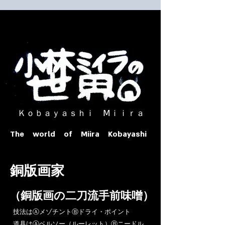
​ Ｋｏｂａｙａｓｈｉ Ⅿｉｉｒａ​
The world of Miira Kobayashi
​銅版画家
​（銅版画の二刀流手前味噌）
​技法はⒶメゾチントⒷドライ・ポイント
道具はⒶベルソー（ルーレット）Ⓑニードル