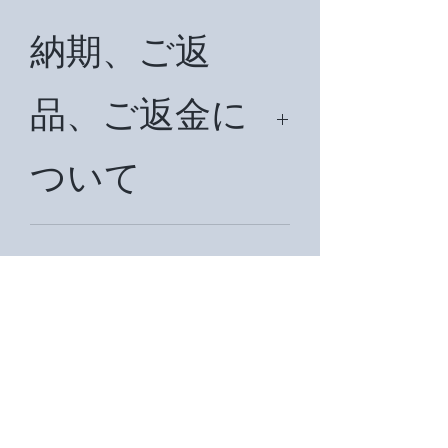
納期、ご返
品、ご返金に
ついて
納期は、約7日頂戴致します。
国外の場合は状況により約1ヶ月前後
ご入金につい
納期を頂戴致します。在庫切れの場合
は再注文をいたしますので、約３週間
て
納期を頂戴いたします。ご返品、ご返
金は商品到着後、７日以内にお知らせ
下さい。メールアドレスは
Kobayashimiira@gmail.comです。あ
お支払いは、現金書留、銀行振込、ク
るいはmisakohan@kzf.biglobe.ne.jp
レジットカード、PayPal、代金引換が
商品受け渡し
まで。あるいは電話番号090-1847-
ご利用いただけます。請求書をメール