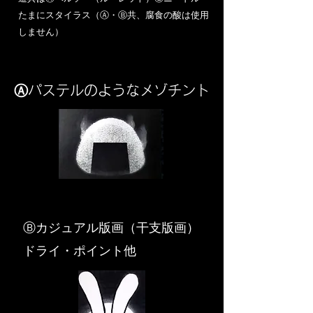
​たまにスタイラス（Ⓐ・Ⓑ共、腐食の酸は使用
しません）
Ⓐパステルのようなメゾチント
​Ⓑカジュアル版画（干支版画）
ドライ・ポイント他