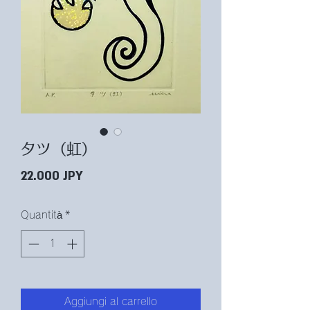
タツ（虹）
Prezzo
22.000 JPY
Quantità
*
Aggiungi al carrello