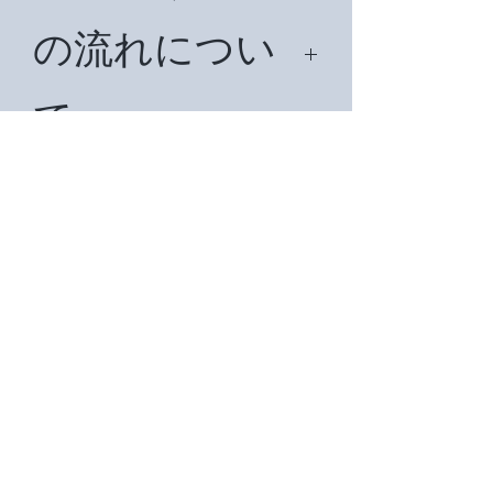
の流れについ
て
まず、ご希望の商品名をお知らせ下さ
い。在庫を確認後、見積書をメールで
ご入金につい
お送り致します。納期、お支払い方法
等をご確認ください。お客様からの了
て
承メールをいただいてから請求書を発
行致しますので、請求書の金額でご入
金下さい。ご入金確認後、手配、出荷
完了メールをお入れ致します。
まず、ご希望の商品名をお知らせ下さ
い。在庫を確認後、見積書をメールで
ご返品、ご返
お送り致します。納期、お支払い方法
等をご確認ください。お客様からの了
金について
承メールをいただいてから請求書を発
行致しますので、請求書の金額でご入