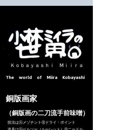
​ Ｋｏｂａｙａｓｈｉ Ⅿｉｉｒａ​
The world of Miira Kobayashi
​銅版画家
​（銅版画の二刀流手前味噌）
​技法はⒶメゾチントⒷドライ・ポイント
道具はⒶベルソー（ルーレット）Ⓑニードル