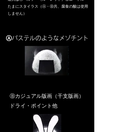
​たまにスタイラス（Ⓐ・Ⓑ共、腐食の酸は使用
しません）
Ⓐパステルのようなメゾチント
​Ⓑカジュアル版画（干支版画）
ドライ・ポイント他