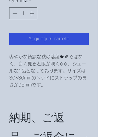
Quantità
*
Aggiungi al carrello
爽やかな綺麗な秋の落葉🍁🍂ではな
く、良く見ると眼が覗く⊙⊙、シュー
ルな1品となっております。サイズは
30×30mmのヘッドにストラップの長
さが95mmです。
納期、ご返
品、ご返金に