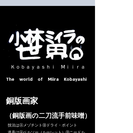
​ Ｋｏｂａｙａｓｈｉ Ⅿｉｉｒａ​
The world of Miira Kobayashi
​銅版画家
​（銅版画の二刀流手前味噌）
​技法はⒶメゾチントⒷドライ・ポイント
道具はⒶベルソー（ルーレット）Ⓑニードル