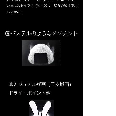
​たまにスタイラス（Ⓐ・Ⓑ共、腐食の酸は使用
しません）
Ⓐパステルのようなメゾチント
​Ⓑカジュアル版画（干支版画）
ドライ・ポイント他