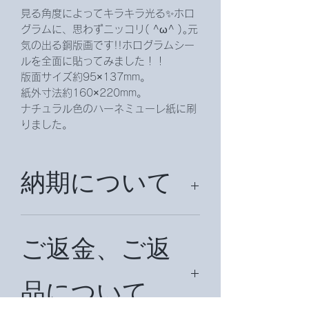
見る角度によってキラキラ光る✨ホロ
グラムに、思わずニッコリ( ^ω^ )｡元
気の出る銅版画です!!ホログラムシー
ルを全面に貼ってみました！！
版面サイズ約95×137mm。
紙外寸法約160×220mm。
ナチュラル色のハーネミューレ紙に刷
りました。
納期について
約２週間お時間を頂戴致します。国外
の場合は約１ヶ月前後お時間を頂戴致
ご返金、ご返
します。
品について