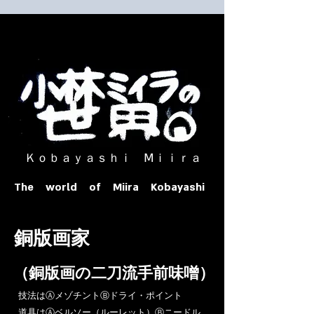
​ Ｋｏｂａｙａｓｈｉ Ⅿｉｉｒａ​
The world of Miira Kobayashi
​銅版画家
​（銅版画の二刀流手前味噌）
​技法はⒶメゾチントⒷドライ・ポイント
道具はⒶベルソー（ルーレット）Ⓑニードル