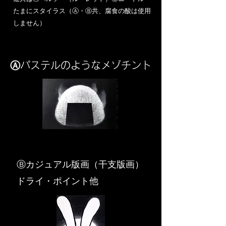
​たまにスタイラス（Ⓐ・Ⓑ共、腐食の酸は使用
しません）
Ⓐパステルのようなメゾチント
​Ⓑカジュアル版画（干支版画）
ドライ・ポイント他